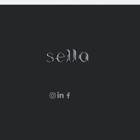
rn & Zürich | Tel:
+41 31 311 10 00
|
info@sella.desig
Impressum
Datenschutz